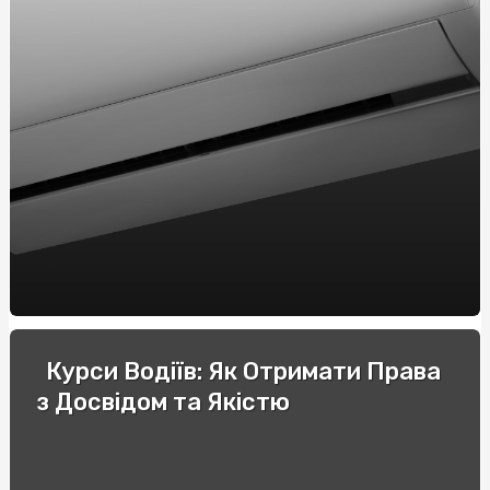
Восстановление Блеска: Реставрация Ванн в Харькове
с Papa-Vann
Осенний отдых в Карпатах: гостиницы с бассейном для
комфортного пребывания
Купить дождевик мужской оптом: защитите группу от
дождя с нашими оптовыми дождевиками
М'ясні снеки: купити натуральні перекуси від
SnackHouse
Обучение вождению на Виноградаре: ваш путь к
профессиональному мастерству
Догляд за собою та вторинна переробка відходів
Курси Водіїв: Як Отримати Права
Як купити страховий поліс: рекомендації фахівців
з Досвідом та Якістю
ВІП труни Київ: розкіш і гідність останнього прощання
Купить дождевик мужской оптом: защитите группу от