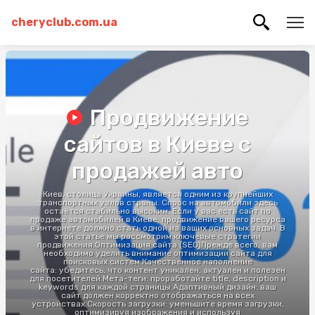
cheryclub.com.ua
Продвижение
сайтов в Киеве с
продажей авто
Киев, столица Украины, является одним из крупнейших
транспортных узлов страны. Спрос на автомобили здесь
остаётся стабильно высоким. Если у вас есть сайт по
продаже автомобилей в Киеве, продвижение вашего ресурса
в интернете должно стать одной из ваших основных задач. В
этой статье мы рассмотрим ключевые стратегии
продвижения.Оптимизация сайта (SEO)Прежде всего, вам
необходимо уделить внимание оптимизации сайта для
поисковых систем:Качественное наполнение
сайта: убедитесь, что контент уникален, актуален и полезен
для посетителей.Мета-теги: проработайте title, description и
keywords для каждой страницы.Адаптивный дизайн: ваш
сайт должен корректно отображаться на всех
устройствах.Скорость загрузки: уменьшите время загрузки,
оптимизируя изображения и используя