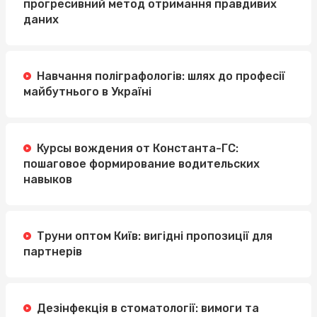
прогресивний метод отримання правдивих
даних
Навчання поліграфологів: шлях до професії
майбутнього в Україні
Курсы вождения от Константа-ГС:
пошаговое формирование водительских
навыков
Труни оптом Київ: вигідні пропозиції для
партнерів
Дезінфекція в стоматології: вимоги та