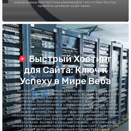
кэширование.Контекстная рекламаДля того чтобы быстро
привлечь целевую аудиторию,...
Быстрый Хостинг
для Сайта: Ключ к
Успеху в Мире Веба
Быстрота - один из самых важных факторов успеха для
вашего веб-сайта. Независимо от того, является ли ваш сайт
корпоративным блогом, онлайн-магазином или личным
портфолио, быстрый хостинг является фундаментом для
привлечения посетителей и удержания их внимания. В этой
статье мы рассмотрим, почему быстрый хостинг для сайта
необходим и почему Hostpro.ua - ваш идеальный партнер для
обеспечения высокой скорости и производительности.Зачем
Нужен Быстрый Хостинг для СайтаПривлечение
Посетителей: Быстрота загрузки страниц - это ключевой
момент в привлечении посетителей на ваш сайт. Посетители
не ждут долго загружающихся страниц.Удержание