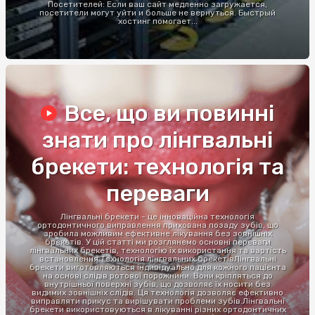
Посетителей: Если ваш сайт медленно загружается,
посетители могут уйти и больше не вернуться. Быстрый
хостинг помогает...
Все, що ви повинні
знати про лінгвальні
брекети: технологія та
переваги
Лінгвальні брекети - це інноваційна технологія
ортодонтичного виправлення прихована позаду зубів, що
зробила можливим ефективне лікування без зовнішніх
брекетів. У цій статті ми розглянемо основні переваги
лінгвальних брекетів, технологію їх використання та вартість
встановлення.Технологія лінгвальних брекетівЛінгвальні
брекети виготовляються індивідуально для кожного пацієнта
на основі слідів ротової порожнини. Вони кріпляться до
внутрішньої поверхні зубів, що дозволяє їх носити без
видимих зовнішніх слідів. Ця технологія дозволяє ефективно
виправляти прикус та вирішувати проблеми зубів.Лінгвальні
брекети використовуються в лікуванні різних ортодонтичних