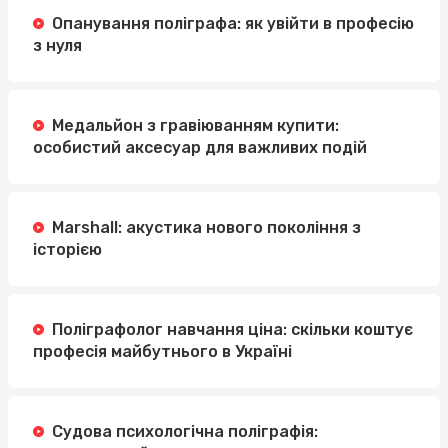
Опанування поліграфа: як увійти в професію
з нуля
Медальйон з гравіюванням купити:
особистий аксесуар для важливих подій
Marshall: акустика нового покоління з
історією
Поліграфолог навчання ціна: скільки коштує
професія майбутнього в Україні
Судова психологічна поліграфія: