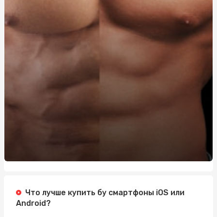
Труни оптом Київ: вигідні пропозиції для партнерів
Дезінфекція в стоматології: вимоги та засоби
Як усунути сколи на лобовому склі та запобігти появі
тріщин
Что лучше купить бу смартфоны iOS или
Android?