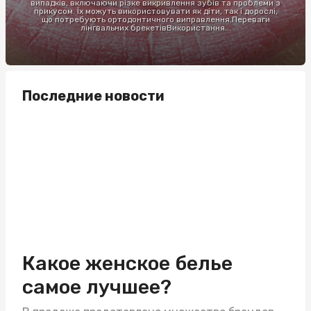
випадків, включаючи різке викривлення зубів та проблеми з
прикусом. Їх можуть використовувати як діти, так і дорослі,
що потребують ортодонтичного виправлення.Переваги
лінгвальних брекетівВикористання...
Последние новости
Какое женское белье
самое лучшее?